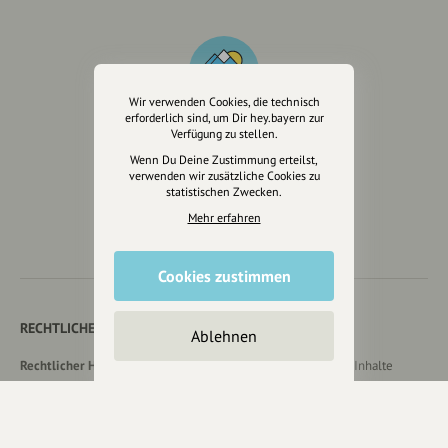
Wir verwenden Cookies, die technisch
erforderlich sind, um Dir hey.bayern zur
Verfügung zu stellen.
Wenn Du Deine Zustimmung erteilst,
Wir sind auch auf
verwenden wir zusätzliche Cookies zu
statistischen Zwecken.
Mehr erfahren
Cookies zustimmen
RECHTLICHER HINWEIS UND TRANSPARENZHINWEIS
Ablehnen
Rechtlicher Hinweis:
Die auf dieser Website veröffentlichten Inhalte
dienen ausschließlich der allgemeinen Information und Unterhaltung.
Sämtliche Beiträge, Gastartikel, Kommentare, Empfehlungen,
Bewertungen oder Verlinkungen spiegeln ausschließlich die Meinung der