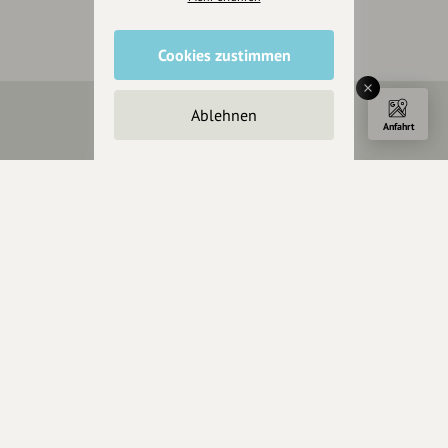
Cookies zustimmen
Ablehnen
Anfahrt
Über Uns
Über hey.bayern
Story & Vision
Die Köpfe
Unterstützer
Servus sagen
Kontakt
Helpdesk / FAQ
Unterstütze uns
Spenden