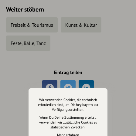
Weiter stöbern
Freizeit & Tourismus
Kunst & Kultur
Feste, Bälle, Tanz
Eintrag teilen
Wir verwenden Cookies, die technisch
erforderlich sind, um Dir hey.bayern zur
Verfügung zu stellen.
Änderungen vorschlagen
Wenn Du Deine Zustimmung erteilst,
verwenden wir zusätzliche Cookies zu
statistischen Zwecken.
Inhaberschaft beantragen
Mehr erfahren