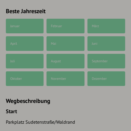
Beste Jahreszeit
Januar
Februar
März
April
Mai
Juni
Juli
August
September
Oktober
November
Dezember
Wegbeschreibung
Start
Parkplatz Sudetenstraße/Waldrand