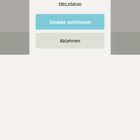
Mehr erfahren
Cookies zustimmen
Ablehnen
Über Uns
Über hey.bayern
Story & Vision
Die Köpfe
Unterstützer
Servus sagen
Kontakt
Helpdesk / FAQ
Unterstütze uns