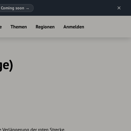
Coming soon
→
e
Themen
Regionen
Anmelden
ge)
e Verlängerung der roten Strecke.