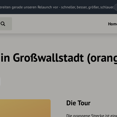
ereiten gerade unseren Relaunch vor - schneller, besser, größer, schlauer.
Hom
in Großwallstadt (oran
Die Tour
Die orangene Strecke ist ein