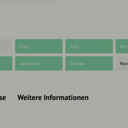
März
April
Mai
September
Oktober
Nov
se
Weitere Informationen