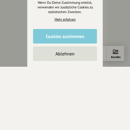
Wenn Du Deine Zustimmung erteilst,
verwenden wir zusätzliche Cookies zu
Servus sagen
statistischen Zwecken.
Mehr erfahren
Kontakt
Helpdesk / FAQ
Cookies zustimmen
Unterstütze uns
Ablehnen
Spenden
Anfahrt
E-Mail
Anrufen
Partner werden
Crowdfunding
Förderungen
Werbemöglichkeiten
Rechtliches
Impressum
Datenschutz
AGB
Cookies zurücksetzen