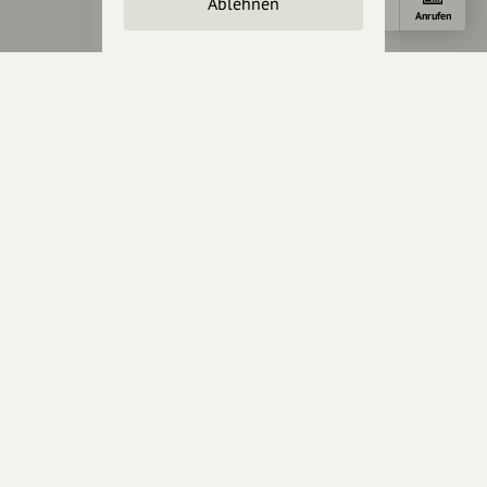
Ablehnen
Cookies zurücksetzen
Anfahrt
E-Mail
Anrufen
Presse
Mediakit
Presseanfragen
Presseberichte
Wir unterstützen Euch
Fotografie & mehr
Marketing
Design & Branding
Anakin Design
Unterstütze
unsere Plattform