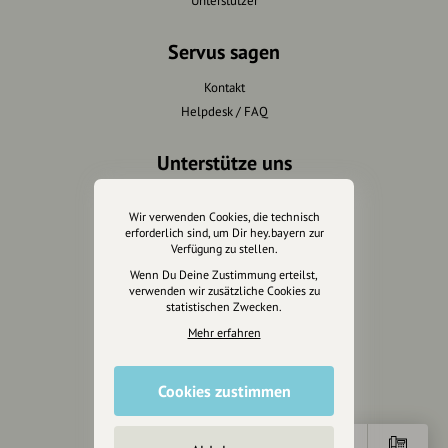
Unterstützer
Servus sagen
Kontakt
Helpdesk / FAQ
Unterstütze uns
Spenden
Wir verwenden Cookies, die technisch
Partner werden
erforderlich sind, um Dir hey.bayern zur
Crowdfunding
Verfügung zu stellen.
Förderungen
Wenn Du Deine Zustimmung erteilst,
verwenden wir zusätzliche Cookies zu
Werbemöglichkeiten
statistischen Zwecken.
Mehr erfahren
Rechtliches
Impressum
Cookies zustimmen
Datenschutz
AGB