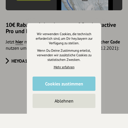
10€ Rabatt mit hey.bayern auf Outdooractive
Pro und Pro+ sichern
Wir verwenden Cookies, die technisch
erforderlich sind, um Dir hey.bayern zur
Jetzt
hier
mehr erfahren oder gleich unseren
Voucher Code
Verfügung zu stellen.
nutzen um 10€ Rabatt zu erhalten (gültig bis 31.12.2021):
Wenn Du Deine Zustimmung erteilst,
verwenden wir zusätzliche Cookies zu
statistischen Zwecken.
HEYOA10V
Mehr erfahren
Cookies zustimmen
Eintrag teilen
Ablehnen
Änderungen vorschlagen