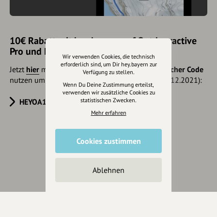
10€ Rabatt mit hey.bayern auf Outdooractive
Pro und Pro+ sichern
Wir verwenden Cookies, die technisch
erforderlich sind, um Dir hey.bayern zur
Jetzt
hier
mehr erfahren oder gleich unseren
Voucher Code
Verfügung zu stellen.
nutzen um 10€ Rabatt zu erhalten (gültig bis 31.12.2021):
Wenn Du Deine Zustimmung erteilst,
verwenden wir zusätzliche Cookies zu
statistischen Zwecken.
HEYOA10V
Mehr erfahren
Cookies zustimmen
Eintrag teilen
Ablehnen
Änderungen vorschlagen