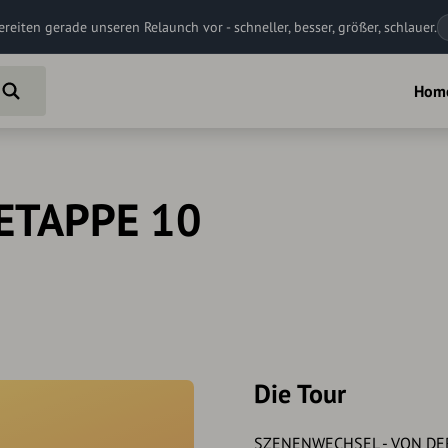
ereiten gerade unseren Relaunch vor - schneller, besser, größer, schlauer.
Hom
_ETAPPE 10
Die Tour
SZENENWECHSEL - VON DE