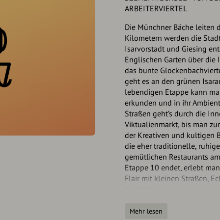
ARBEITERVIERTEL
Die Münchner Bäche leiten d
Kilometern werden die Stadtvi
Isarvorstadt und Giesing ent
Englischen Garten über die 
das bunte Glockenbachvierte
geht es an den grünen Isara
lebendigen Etappe kann man
erkunden und in ihr Ambient
Straßen geht’s durch die Inn
Viktualienmarkt, bis man zu
der Kreativen und kultigen 
die eher traditionelle, ruh
gemütlichen Restaurants am 
Etappe 10 endet, erlebt man,
Flair mit kleinen Straßen, E
Arbeiterhäuschen.
Von der Eisbachwelle geht es
Mehr lesen
Vorbei an Wahrzeichen wie d