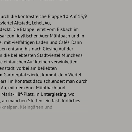
urch die kontrastreiche Etappe 10. Auf 13,9
ertel Altstadt, Lehel, Au,
deckt. Die Etappe leitet vom Eisbach im
Isar zum idyllischen Auer Mühlbach und in
l mit vielfältigen Läden und Cafés. Dann
uen entlang bis nach Giesing.Auf der
 die beliebtesten Stadtviertel Münchens
e eintauchen.Auf kleinen verwinkelten
enstadt, vorbei am beliebten
m Gärtnerplatzviertel kommt, dem Viertel
Bars. Im Kontrast dazu schlendert man durch
ige Au, mit dem Auer Mühlbach und
Maria-Hilf-Platz. In Untergiesing, wo
 an manchen Stellen, ein fast dörfliches
ckkneipen, Kleingärten und
 durch den Hofgarten in die Altstadt.
er Feldherrenhalle, der Theatinerkirche und