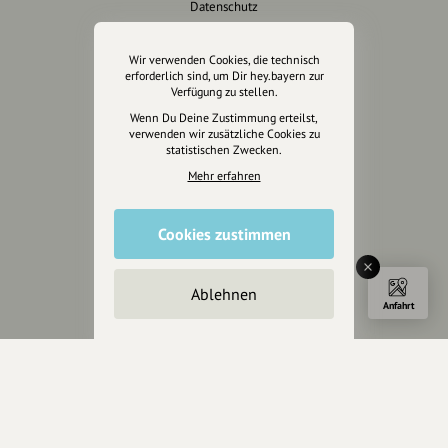
Datenschutz
AGB
Cookies zurücksetzen
Wir verwenden Cookies, die technisch
erforderlich sind, um Dir hey.bayern zur
Verfügung zu stellen.
Presse
Wenn Du Deine Zustimmung erteilst,
verwenden wir zusätzliche Cookies zu
Mediakit
statistischen Zwecken.
Presseanfragen
Mehr erfahren
Presseberichte
Cookies zustimmen
Wir unterstützen Euch
Fotografie & mehr
Ablehnen
Marketing
Anfahrt
Design & Branding
Anakin Design
Unterstütze