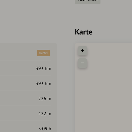
Minuszeichen" über die Müh
Wanderung.
Autorentipp
Karte
Sehenswert:
Wallfahrtskirche in Mespe
mittel
Weiler Waldmichelbach
Einkehrmöglichkeiten:
393 hm
Waldmichelbacher Hof
393 hm
Gasthaus Zur Schönen Aus
Metzgerei Spatz an der Wa
Müller's Landhotel
226 m
422 m
3:09 h