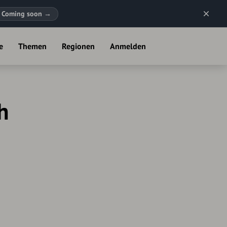
Coming soon
→
e
Themen
Regionen
Anmelden
h