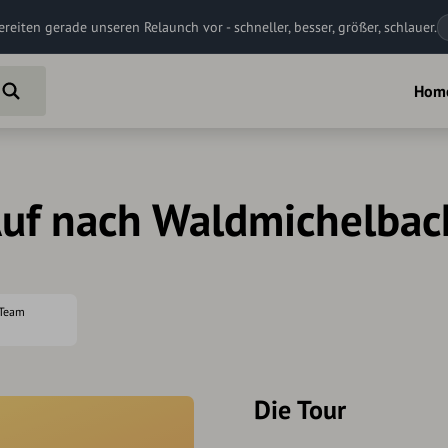
ereiten gerade unseren Relaunch vor - schneller, besser, größer, schlauer.
Hom
uf nach Waldmichelbac
 Team
Die Tour