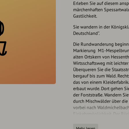
Erleben Sie auf diesem an
märchenhaften Spessartwald,
Gastlichkeit.
Sie wandern in der Königskl
Deutschland".
Die Rundwanderung beginnt a
Markierung M1-Mespelbrunn.
alten Ortskern von Hessent
Wirtsschaftsweg mit leichter
Überqueren Sie die Staatsst
bergauf bis zum Wald. Recht
das von einem Kleiderfabrik
erbaut wurde. Dort gehen Si
der Forststraße. Wandern S
durch Mischwälder über die 
vorbei nach Waldmichelbach,
Einkehrmöglichkeit. Der Rü
führt Sie über das Buckel
Wegweiser "Waldweg". Ab hie
Mehr lesen