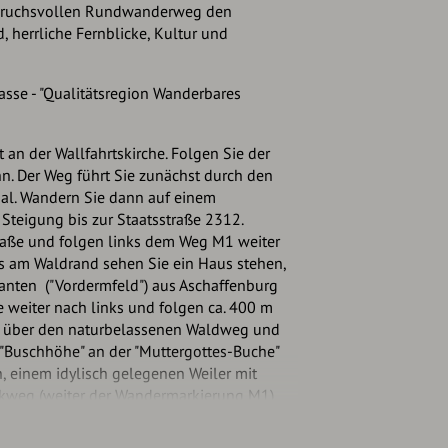
spruchsvollen Rundwanderweg den
 herrliche Fernblicke, Kultur und
asse - "Qualitätsregion Wanderbares
n der Wallfahrtskirche. Folgen Sie der
 Der Weg führt Sie zunächst durch den
hal. Wandern Sie dann auf einem
 Steigung bis zur Staatsstraße 2312.
raße und folgen links dem Weg M1 weiter
s am Waldrand sehen Sie ein Haus stehen,
anten ("Vordermfeld") aus Aschaffenburg
e weiter nach links und folgen ca. 400 m
ie über den naturbelassenen Waldweg und
"Buschhöhe" an der "Muttergottes-Buche"
 einem idylisch gelegenen Weiler mit
ckweg (weiter der Wandermarkierung M1)
smannkreuz und den Almosenpfad zum
r folgen Sie der Wandermarkierung "Rotes