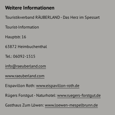
Markierung:
M2
Weitere Informationen
Vorbei an der barrierenfreien Wassertretanlage und am
Gasthof Zum Löwen
Touristikverband RÄUBERLAND - Das Herz im Spessart
Beim Blumenladen über die Straße
Tourist-Information
Weiter auf der Bachstraße -
Markierung:
Europäischer
Kulturweg
Hauptstr. 16
Wieder zurück zum Ziel am Haus des Gastes
63872 Heimbuchenthal
Ziel: Haus des Gastes
Tel.: 06092-1515
info@raeuberland.com
www.raeuberland.com
Eispavillon Roth:
www.eispavillon-roth.de
Rügers Forstgut - Naturhotel:
www.ruegers-forstgut.de
Gasthaus Zum Löwen:
www.loewen-mespelbrunn.de