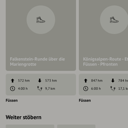
Falkenstein-Runde über die
Königsalpen-Route - E
Mariengrotte
Füssen - Pfronten
572 hm
573 hm
847 hm
784 
4:00 h
9,7 km
6:00 h
17,1 
Füssen
Füssen
Weiter stöbern