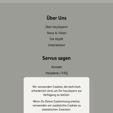
Über Uns
Über hey.bayern
Story & Vision
Die Köpfe
Unterstützer
Servus sagen
Kontakt
Helpdesk / FAQ
Unterstütze uns
Wir verwenden Cookies, die technisch
erforderlich sind, um Dir hey.bayern zur
Spenden
Verfügung zu stellen.
Partner werden
Wenn Du Deine Zustimmung erteilst,
verwenden wir zusätzliche Cookies zu
Crowdfunding
statistischen Zwecken.