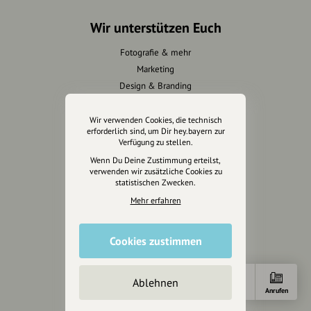
Wir unterstützen Euch
Fotografie & mehr
Marketing
Design & Branding
Anakin Design
Wir verwenden Cookies, die technisch
erforderlich sind, um Dir hey.bayern zur
Verfügung zu stellen.
Unterstütze
Wenn Du Deine Zustimmung erteilst,
verwenden wir zusätzliche Cookies zu
unsere Plattform
statistischen Zwecken.
Mehr erfahren
hey.bayern ist ein Projekt von
uns für unsere Region und
für alle, die uns besuchen
Cookies zustimmen
wollen.
Ablehnen
Anfahrt
E-Mail
Anrufen
Inhalte vorschlagen