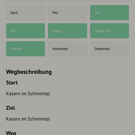
April
Mai
Juni
Juli
August
September
Oktober
November
Dezember
Wegbeschreibung
Start
Kasern im Schmirntal
Ziel
Kasern im Schmirntal
Weg