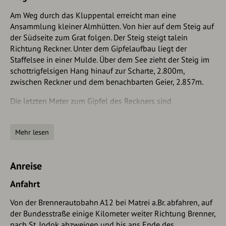
Am Weg durch das Kluppental erreicht man eine
Ansammlung kleiner Almhütten. Von hier auf dem Steig auf
der Südseite zum Grat folgen. Der Steig steigt talein
Richtung Reckner. Unter dem Gipfelaufbau liegt der
Staffelsee in einer Mulde. Über dem See zieht der Steig im
schottrigfelsigen Hang hinauf zur Scharte, 2.800m,
zwischen Reckner und dem benachbarten Geier, 2.857m.
Die letzten Meter zum Gipfel des Reckners sind
seilversichert, in leichter Kletterei (2.Grad) geht’s am
dunkelgrünen Serpentin und auch mehrfarbigen Fels zum
Mehr lesen
höchsten Gipfel der Tuxer Alpen, dem Reckner mit 2886m
Höhe.
Abstieg am gleichen Weg oder über Geier und Geierjoch
Anreise
(Pluderlingsattel) ins Wattental, zur Lizumerhütte, 2019m.
Anfahrt
Von der Brennerautobahn A12 bei Matrei a.Br. abfahren, auf
der Bundesstraße einige Kilometer weiter Richtung Brenner,
nach St. Jodok abzweigen und bis ans Ende des