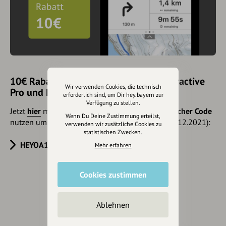
10€ Rabatt mit hey.bayern auf Outdooractive
Wir verwenden Cookies, die technisch
Pro und Pro+ sichern
erforderlich sind, um Dir hey.bayern zur
Verfügung zu stellen.
Jetzt
hier
mehr erfahren oder gleich unseren
Voucher Code
Wenn Du Deine Zustimmung erteilst,
nutzen um 10€ Rabatt zu erhalten (gültig bis 31.12.2021):
verwenden wir zusätzliche Cookies zu
statistischen Zwecken.
HEYOA10V
Mehr erfahren
Cookies zustimmen
Eintrag teilen
Ablehnen