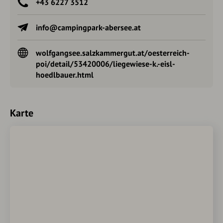
+43 6227 3512
info@campingpark-abersee.at
wolfgangsee.salzkammergut.at/oesterreich-
poi/detail/53420006/liegewiese-k.-eisl-
hoedlbauer.html
Karte