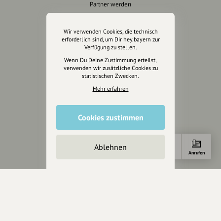
Partner werden
Crowdfunding
Förderungen
Wir verwenden Cookies, die technisch
Werbemöglichkeiten
erforderlich sind, um Dir hey.bayern zur
Verfügung zu stellen.
Wenn Du Deine Zustimmung erteilst,
Rechtliches
verwenden wir zusätzliche Cookies zu
statistischen Zwecken.
Impressum
Mehr erfahren
Datenschutz
AGB
Cookies zustimmen
Cookies zurücksetzen
Presse
Ablehnen
Anfahrt
E-Mail
Anrufen
Mediakit
Presseanfragen
Presseberichte
Wir unterstützen Euch