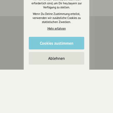
erforderlich sind, um Dir hey.bayern zur
Verfügung zu stellen.
Wenn Du Deine Zustimmung erteilst,
verwenden wir zusätzliche Cookies zu
statistischen Zwecken.
Mehr erfahren
Über Uns
Über hey.bayern
Cookies zustimmen
Story & Vision
Die Köpfe
Ablehnen
Unterstützer
Servus sagen
Kontakt
Helpdesk / FAQ
Unterstütze uns
Spenden