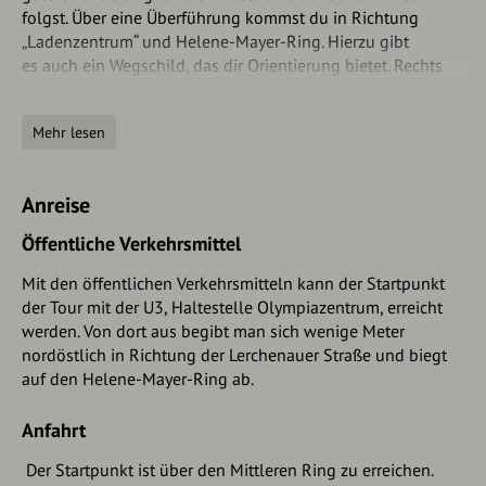
folgst. Über eine Überführung kommst du in Richtung
„Ladenzentrum“ und Helene-Mayer-Ring. Hierzu gibt
es auch ein Wegschild, das dir Orientierung bietet. Rechts
und links kannst du an der Überführung einzelne
Betonelemente in den Farben der Regenbogenspiele sehen.
Mehr lesen
Nach wenigen Minuten erreichst du vor dem Amphitheater
des Olympiadorfs den Helene-Mayer-Ring und das
Herzstück der
Anreise
Media Linie
. Die Farben des Röhrensystems
sind hier weiß und gelb.
Öffentliche Verkehrsmittel
Anschließend begibst du dich in Richtung der Alten Mensa
Mit den öffentlichen Verkehrsmitteln kann der Startpunkt
und folgst der blauen Beschilderung Connollystrasse.
der Tour mit der U3, Haltestelle Olympiazentrum, erreicht
Passend hierzu färbt sich die
Media Linie
blau. Wenige
werden. Von dort aus begibt man sich wenige Meter
Meter später befindet sich das Wegschild „Studentendorf“.
nordöstlich in Richtung der Lerchenauer Straße und biegt
Folge der Beschilderung und gehe die linke Treppe nach
auf den Helene-Mayer-Ring ab.
unten zu den Bungalows im
Studentenviertel
Olympiadorf
. Im Bungalowdorf kannst du dir die von
Anfahrt
Studenten bewohnten und bemalten Häuser ansehen. Jede
Hausreihe ist mit einem Buchstaben von A-X versehen. Bist
Der Startpunkt ist über den Mittleren Ring zu erreichen.
du bei X angelangt, kehre um und gehe zurück zur Treppe