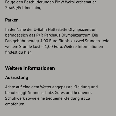
Folge den Beschilderungen BMW Welt/Lerchenauer
und zum Wegschild „Studentendorf“.
Straße/Feldmoching.
Gehe nun weiter in Richtung Connollystrasse. Zu deiner
Parken
linken befindet sich das
Studentenviertel Olympiadorf
und
zu deiner rechten die Hochhäuser des Olympiadorfs. So
In der Nähe der U-Bahn Haltestelle Olympiazentrum
erreichst du die Skulptur
Olympische Ringe
.
befindet sich das P+R Parkhaus Olympiazentrum. Die
Parkgebühr beträgt 4,00 Euro für bis zu zwei Stunden. Jede
Danach folgst du weiter der Beschilderung
weitere Stunde kostet 1,00 Euro. Weitere Informationen
„Connollystrasse“, gehst über eine kleine Brücke und
findest du
hier.
kommst so zum Kusociskidamm. Dort biegst du links ab, in
Richtung Olympiapark. Hier kommst du an einer
Bronzestatue des Bildhauers Zdeněk Němeček vorbei.
Weitere Informationen
Außerdem befindet sich hier die
zentrale
Hochschulsportanlage
der TUM. Von dort aus begibst du
Ausrüstung
dich weiter in Richtung der Beschilderung „Olympiapark“
Achte auf eine dem Wetter angepasste Kleidung und
und kommst am
Klagebalken
, einem Denkmal zum
benutze ggf. Sonnenschutz. Gutes und bequemes
Olympia Attentat 1972, vorbei. Du überquerst die Hans-
Schuhwerk sowie eine bequeme Kleidung ist zu
Braun-Brücke, gehst immer gerade aus, am
Biergarten am
empfehlen.
Coubertinplatz
vorbei und erreichst nach wenigen Metern
den
Coubertinplatz
.