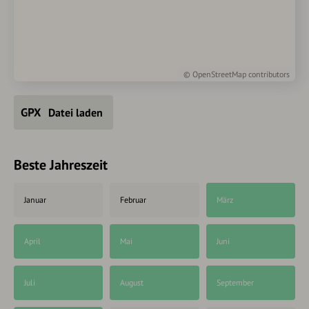
©
OpenStreetMap
contributors
Datei laden
Beste Jahreszeit
Januar
Februar
März
April
Mai
Juni
Juli
August
September