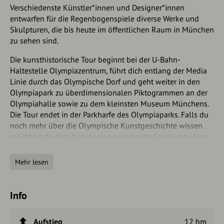
Verschiedenste Künstler*innen und Designer*innen
entwarfen für die Regenbogenspiele diverse Werke und
Skulpturen, die bis heute im öffentlichen Raum in München
zu sehen sind.
Die kunsthistorische Tour beginnt bei der U-Bahn-
Haltestelle Olympiazentrum, führt dich entlang der Media
Linie durch das Olympische Dorf und geht weiter in den
Olympiapark zu überdimensionalen Piktogrammen an der
Olympiahalle sowie zu dem kleinsten Museum Münchens.
Die Tour endet in der Parkharfe des Olympiaparks. Falls du
noch mehr über die Olympische Kunstgeschichte wissen
möchtest, findest du
hier
eine spannende Geschichte dazu.
Autorentipp
Mehr lesen
Möchtest du am Ende der Tour den Flohmarkt im
Olympiapark besuchen, empfiehlt es sich, die Tour am
Info
frühen Vormittag zu starten, da der Flohmarkt immer gut
besucht ist und die schönsten Antiquitäten und Raritäten
Aufstieg
12 hm
oft schnell verkauft werden. Nimm dir hierfür auch gerne