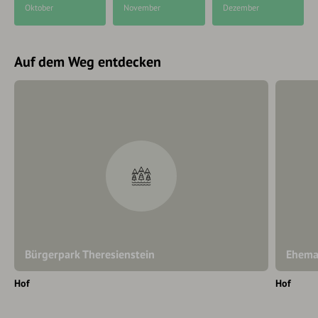
Oktober
November
Dezember
Auf dem Weg entdecken
Bürgerpark Theresienstein
Ehemal
Hof
Hof