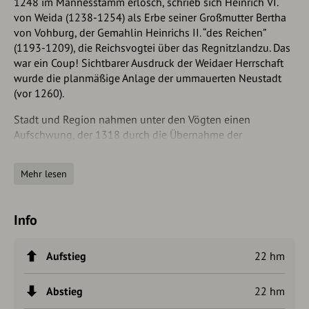
1248 im Mannesstamm erlosch, schrieb sich Heinrich VI.
von Weida (1238-1254) als Erbe seiner Großmutter Bertha
von Vohburg, der Gemahlin Heinrichs II. “des Reichen”
(1193-1209), die Reichsvogtei über das Regnitzlandzu. Das
war ein Coup! Sichtbarer Ausdruck der Weidaer Herrschaft
wurde die planmäßige Anlage der ummauerten Neustadt
(vor 1260).
Stadt und Region nahmen unter den Vögten einen
Aufschwung, der 1318 durch die Übernahme der
Burggrafen von Nürnberg, denen die Vögte den Lehenseid
leisten mussten, nicht gebremst wurde.
Mehr lesen
Autorentipp
Info
Als älteste Kirche der Stadt und Mutterkirche der Region ist
die Lorenzkirche historisch von großer Bedeutung und eine
der Sehenswürdigkeiten von Hof.
Aufstieg
22 hm
Abstieg
22 hm