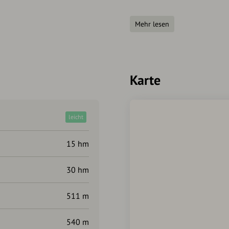
außerdem einen ersten Überb
Wochen auf seine Kosten k
Mehr lesen
Autorentipp
Genieße tagsüber oder Aben
an welchen der Track vorbei
Karte
Museen und Theatern aus.
leicht
15 hm
30 hm
511 m
540 m