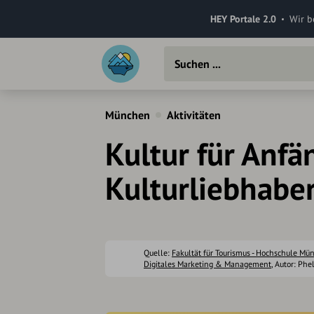
HEY Portale 2.0
Wir b
München
Aktivitäten
Kultur für Anfä
Kulturliebhabe
Quelle:
Fakultät für Tourismus - Hochschule Mü
Digitales Marketing & Management
, Autor: Phe