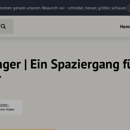
ereiten gerade unseren Relaunch vor - schneller, besser, größer, schlauer.
Hom
nger | Ein Spaziergang f
r
nchen -
line Huber