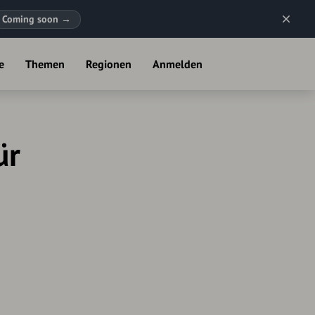
Coming soon
→
e
Themen
Regionen
Anmelden
ür