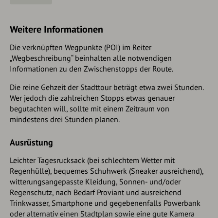
empfiehlt sich die Contipark Tiefgarage Oberanger
anderen Seite der Boschbrücke bereits sichtbar. Wer etwas
(Oberanger 27) sowie die Sonnenhof-Garage ALPINA
mehr Zeit hat und das Deutsche Museum besichtigen will,
Parking (Landwehrstr. 10).
Weitere Informationen
überquert die vor uns liegende Erhardtstraße, um auf die
Boschbrücke zu gelangen. Wenn wir das Museum nicht
Alternativ stehen kostenpflichtige Parkplätze entlang der
Die verknüpften Wegpunkte (POI) im Reiter
besichtigen wollen oder aus dem Museum zurückkehren,
Müllerstraße, der Thalkirchnerstraße oder der
„Wegbeschreibung“ beinhalten alle notwendigen
folgen wir der Erhardtstraße in Richtung Südwesten
Pestalozzistraße zur Verfügung.
Informationen zu den Zwischenstopps der Route.
entlang des begrünten Fußgänger- und Fahrradweges an
der Isar.
Die reine Gehzeit der Stadttour beträgt etwa zwei Stunden.
Wer jedoch die zahlreichen Stopps etwas genauer
Nach rund 600 m erreichen wir die
Reichenbachbrücke
, wo
begutachten will, sollte mit einem Zeitraum von
wir auf der gegenüberliegenden Straßenseite unsere erste
mindestens drei Stunden planen.
Einkehrmöglichkeit, die
Wagners Juicery
, finden. Wer das
beliebte Fotomotiv von der Isar mit der Maximilianskirche
Ausrüstung
im Hintergrund knipsen will, folgt der Reichenbachbrücke
bis etwa der Mitte der Brücke und dreht sich dort leicht
Leichter Tagesrucksack (bei schlechtem Wetter mit
nach rechts.
Regenhülle), bequemes Schuhwerk (Sneaker ausreichend),
witterungsangepasste Kleidung, Sonnen- und/oder
Anschließend biegen wir bei der Gabelung nach dem
Regenschutz, nach Bedarf Proviant und ausreichend
Reichenbachkiosk rechts in die Auenstraße ein, um die
Trinkwasser, Smartphone und gegebenenfalls Powerbank
Katholische Pfarrkirche St. Maximilian
links zu passieren.
oder alternativ einen Stadtplan sowie eine gute Kamera
Alternativ können wir auch einen kurzen, kostenfreien Blick