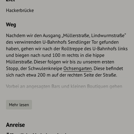
Hackerbrücke
Weg
Nachdem wir den Ausgang „Müllerstraße, Lindwurmstraße“
des verwirrenden U-Bahnhofs Sendlinger Tor gefunden
haben, gehen wir nach der Rolltreppe des U-Bahnhofs links
und biegen nach rund 100 m rechts in die hippe
Müllerstraße. Dieser folgen wir bis zu unserem ersten
Stopp, der Schwulenkneipe
Ochsengarten
. Diese befindet
sich nach etwa 200 m auf der rechten Seite der Straße.
Vorbei an angesagten Bars und kleinen Boutiquen gehen
wir weiter auf der Müllerstraße zu unserem nächsten
Zwischenstopp, die
Kunstbehandlung
. Diese befindet sich
Mehr lesen
etwa 130 m nach dem Ochsengarten auf der linken Seite
der Müllerstraße. Wir folgen der Müllerstraße 450 m vorbei
am sub, dem Schwulen Kommunikations- und
Anreise
Kulturzentrum Münchens, bis zur Kreuzung Corneliusstraße.
Diese überqueren wir geradeaus, um auf die Rumfordstraße