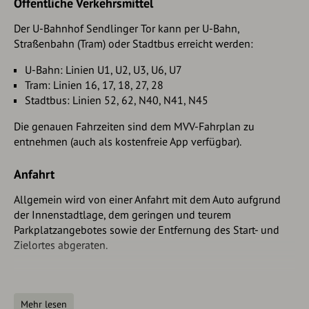
Öffentliche Verkehrsmittel
zu gelangen. Dort sehen wir den ehemaligen Standort des
„
Old Mrs. Henderson
“ nach 60 m auf der rechten Seite.
Der U-Bahnhof Sendlinger Tor kann per U-Bahn,
Straßenbahn (Tram) oder Stadtbus erreicht werden:
Weiter auf der Rumfordstraße biegen wir nach 100m rechts
in die Reichenbachstraße ein, wo sich nach etwa 50m das
U-Bahn: Linien U1, U2, U3, U6, U7
Hotel Deutsche Eiche
auf der linken Straßenseite befindet.
Tram: Linien 16, 17, 18, 27, 28
Wir folgen der Reichenbachstraße weitere 100 m, bis wir
Stadtbus: Linien 52, 62, N40, N41, N45
am beliebten
Gärtnerplatz
stehen. Auf der anderen Seite des
Die genauen Fahrzeiten sind dem MVV-Fahrplan zu
Platzes sehen wir zudem das imposante
entnehmen (auch als kostenfreie App verfügbar).
Gärtnerplatztheater
.
Anschließend nehmen wir die nächste Straße links
Anfahrt
(Klenzestraße) und folgen dieser, bis die Buttermelchstraße
Allgemein wird von einer Anfahrt mit dem Auto aufgrund
kreuzt. Dieser folgen wir rechts bis zur nächsten Kreuzung
der Innenstadtlage, dem geringen und teurem
und folgen anschließend der Baaderstraße links für etwa
Parkplatzangebotes sowie der Entfernung des Start- und
30 m, um danach rechts in die Kohlstraße einzubiegen. Der
Zielortes abgeraten.
Kohlstraße folgen wir vorbei am imposanten Gebäude des
europäischen Patentamtes
bis zur Isar. Dort können wir
bereits unseren nächsten Zwischenstopp, die
Parken
überlebensgroße
Bismarck-Statue
, sehen. Auch das
Sollte die Anreise dennoch mit dem Auto erfolgen,
Mehr lesen
Deutsche Museum
auf der Museumsinsel ist auf der