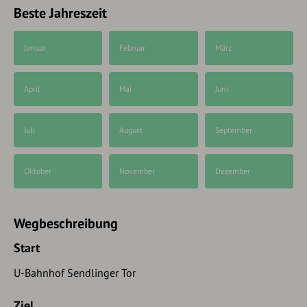
Beste Jahreszeit
Januar
Februar
März
April
Mai
Juni
Juli
August
September
Oktober
November
Dezember
Wegbeschreibung
Start
U-Bahnhof Sendlinger Tor
Ziel