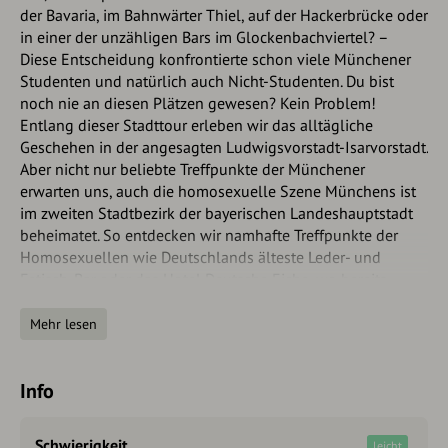
der Bavaria, im Bahnwärter Thiel, auf der Hackerbrücke oder
in einer der unzähligen Bars im Glockenbachviertel? –
Diese Entscheidung konfrontierte schon viele Münchener
Studenten und natürlich auch Nicht-Studenten. Du bist
noch nie an diesen Plätzen gewesen? Kein Problem!
Entlang dieser Stadttour erleben wir das alltägliche
Geschehen in der angesagten Ludwigsvorstadt-Isarvorstadt.
Aber nicht nur beliebte Treffpunkte der Münchener
erwarten uns, auch die homosexuelle Szene Münchens ist
im zweiten Stadtbezirk der bayerischen Landeshauptstadt
beheimatet. So entdecken wir namhafte Treffpunkte der
Homosexuellen wie Deutschlands älteste Leder- und
Fetisch-Bar oder das Hotel Deutsche Eiche, wo bereits
Freddie Mercury zu den Stammgästen zählte. Eine
spannende und interessante über das Leben des
Mehr lesen
Liedsängers der Band Queen, welcher eine lange Zeit in
München lebte, findest du
hier.
Info
Doch auch für etwas Kultur auf der Strecke ist gesorgt:
Entdecke Gräber bekannter Persönlichkeiten auf dem alten
Schwierigkeit
leicht