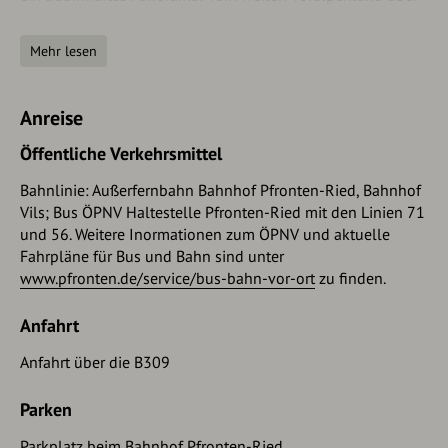
die Ammergauer Berge und das Karwendel mit der
Zugspitze, die Lechtaler und Tannheimer Gipfel bis zum
Mehr lesen
Allgäuer Hauptkamm. Im Süden erhebt sich das
Hochplateau des Breitenbergs vor den schroffen Gipfeln
des Aggensteins. Der Weg folgt nun dem Zirmgrat, dem
Anreise
»Drachenrücken«, führt über den Kamm des
langgezogenen Berges und findet seinen Höhepunkt im
Öffentliche Verkehrsmittel
Vierseenblick, das Schloss Neuschwanstein zu Füßen. Beim
Bahnlinie: Außerfernbahn Bahnhof Pfronten-Ried, Bahnhof
Abstieg lädt die Salober Alm zur Einkehr ein, danach führt
Vils; Bus ÖPNV Haltestelle Pfronten-Ried mit den Linien 71
der Weg an der Ruine Vilsegg vorbei in die Stadtgemeinde
und 56. Weitere Inormationen zum ÖPNV und aktuelle
Vils. Von hier nimmt man den ebenen Weg an der Vils
Fahrpläne für Bus und Bahn sind unter
entlang oder fährt mit der Außerfernbahn zurück nach
www.pfronten.de/service/bus-bahn-vor-ort
zu finden.
Pfronten.
Anfahrt
Anfahrt über die B309
Parken
Parkplatz beim Bahnhof Pfronten-Ried