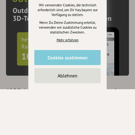
Wir verwenden Cookies, die technisch
erforderlich sind, um Dir hey.bayern zur
Verfügung zu stellen.
Wenn Du Deine Zustimmung erteilst,
verwenden wir zusätzliche Cookies zu
statistischen Zwecken.
Mehr erfahren
Cookies zustimmen
Ablehnen
10€ Rabatt mit hey.bayern auf Outdooractive
Pro und Pro+ sichern
Jetzt
hier
mehr erfahren oder gleich unseren
Voucher Code
nutzen um 10€ Rabatt zu erhalten (gültig bis 31.12.2021):
HEYOA10V