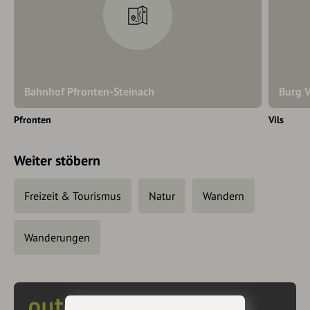
Bahnhof Pfronten-Steinach
Burg V
Pfronten
Vils
Weiter stöbern
Freizeit & Tourismus
Natur
Wandern
Wanderungen