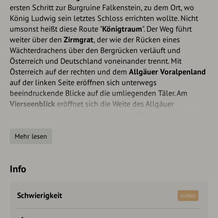
ersten Schritt zur Burgruine Falkenstein, zu dem Ort, wo
König Ludwig sein letztes Schloss errichten wollte. Nicht
umsonst heißt diese Route "
Königtraum
". Der Weg führt
weiter über den
Zirmgrat
, der wie der Rücken eines
Wächterdrachens über den Bergrücken verläuft und
Österreich und Deutschland voneinander trennt. Mit
Österreich auf der rechten und dem
Allgäuer Voralpenland
auf der linken Seite eröffnen sich unterwegs
beeindruckende Blicke auf die umliegenden Täler. Am
Vierseenblick
eröffnet sich die Weite des Allgäuer
Seenlands, bevor der Abstieg über die
Saloberalm
und den
Altasee
nach Vils folgt. Zu Fuß geht es, den Falkenstein
stets im Blick, wieder zurück nach Vils.
Mehr lesen
So kam der "Königstraum" zu seinem Namen:
Info
"Seit Jahrhunderten liege ich hier oben. Ich bin nur ein
schlichtes, graues Stück Fels und doch bin ich so viel mehr.
Geboren wurde ich im Schoß der Berge, die Menschen
Schwierigkeit
mittel
bargen und formten mich und machten mich zum Teil einer
Burg, einem Stein in der Krone des schlafenden Drachen. So