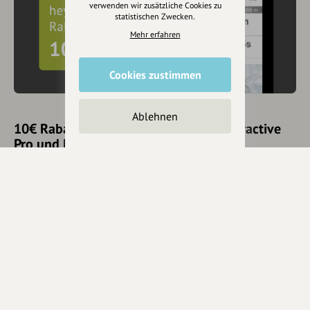
verwenden wir zusätzliche Cookies zu
statistischen Zwecken.
Mehr erfahren
Cookies zustimmen
Ablehnen
10€ Rabatt mit hey.bayern auf Outdooractive
Pro und Pro+ sichern
Jetzt
hier
mehr erfahren oder gleich unseren
Voucher Code
nutzen um 10€ Rabatt zu erhalten (gültig bis 31.12.2021):
HEYOA10V
Eintrag teilen