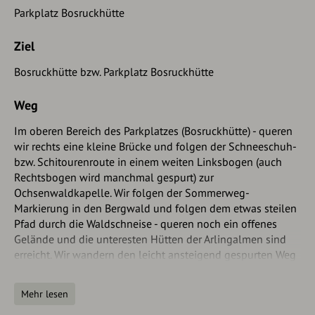
Parkplatz Bosruckhütte
Ziel
Bosruckhütte bzw. Parkplatz Bosruckhütte
Weg
Im oberen Bereich des Parkplatzes (Bosruckhütte) - queren
wir rechts eine kleine Brücke und folgen der Schneeschuh-
bzw. Schitourenroute in einem weiten Linksbogen (auch
Rechtsbogen wird manchmal gespurt) zur
Ochsenwaldkapelle. Wir folgen der Sommerweg-
Markierung in den Bergwald und folgen dem etwas steilen
Pfad durch die Waldschneise - queren noch ein offenes
Gelände und die unteresten Hütten der Arlingalmen sind
erreicht. Wir wandern den leicht ansteigend gespurten Weg
in südwestlicher Richtung zum Arlingsattel weiter. Beim
Kreuz (Arlingsattel) scharf links einige Meter den flachen
Mehr lesen
Sattel entlang bevor es etwas steiler zum "Kleinen Bosruck"