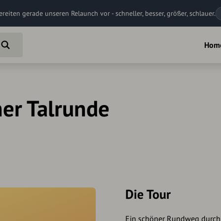
ereiten gerade unseren Relaunch vor - schneller, besser, größer, schlauer.
Hom
ner Talrunde
Die Tour
Ein schöner Rundweg durch P