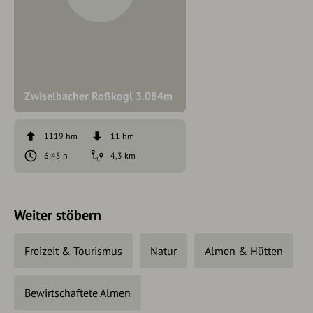
Zwiselbacher Roßkogl 3.084m
1119 hm
11 hm
6:45 h
4,3 km
Weiter stöbern
Freizeit & Tourismus
Natur
Almen & Hütten
Bewirtschaftete Almen