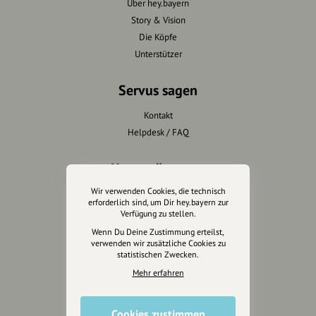
Über hey.bayern
Story & Vision
Die Köpfe
Unterstützer
Servus sagen
Kontakt
Helpdesk / FAQ
Unterstütze uns
Wir verwenden Cookies, die technisch
Spenden
erforderlich sind, um Dir hey.bayern zur
Partner werden
Verfügung zu stellen.
Crowdfunding
Wenn Du Deine Zustimmung erteilst,
verwenden wir zusätzliche Cookies zu
Förderungen
statistischen Zwecken.
Werbemöglichkeiten
Mehr erfahren
Rechtliches
Cookies zustimmen