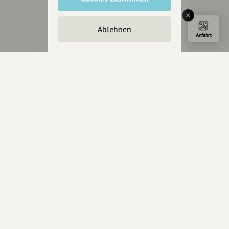
Impressum
Datenschutz
Ablehnen
AGB
Anfahrt
Cookies zurücksetzen
Presse
Mediakit
Presseanfragen
Presseberichte
Wir unterstützen Euch
Fotografie & mehr
Marketing
Design & Branding
Anakin Design