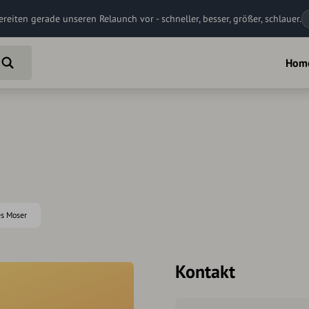
ereiten gerade unseren Relaunch vor - schneller, besser, größer, schlauer.
Hom
es Moser
Kontakt