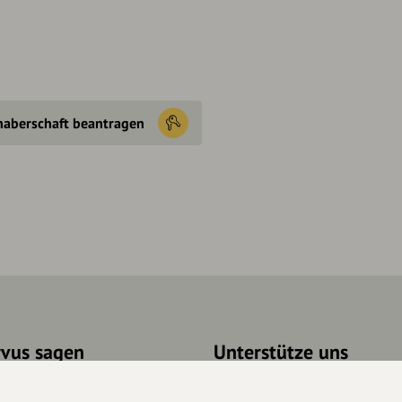
haberschaft beantragen
rvus sagen
Unterstütze uns
takt
Spenden