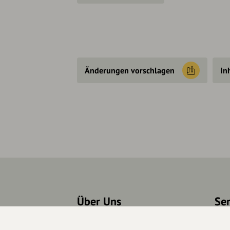
Änderungen vorschlagen
In
Über Uns
Se
Über hey.bayern
Kon