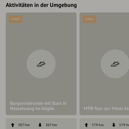
Aktivitäten in der Umgebung
mittel
mittel
Burgenradrunde mit Start in
Nesselwang im Allgäu
MTB-Tour zur Vilser A
307 hm
307 hm
579 hm
579 