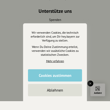
Unterstütze uns
Spenden
Partner werden
Crowdfunding
Wir verwenden Cookies, die technisch
erforderlich sind, um Dir hey.bayern zur
Förderungen
Verfügung zu stellen.
Werbemöglichkeiten
Wenn Du Deine Zustimmung erteilst,
verwenden wir zusätzliche Cookies zu
statistischen Zwecken.
Rechtliches
Mehr erfahren
Impressum
Datenschutz
Cookies zustimmen
AGB
Cookies zurücksetzen
Ablehnen
Anfahrt
Presse
Mediakit
Presseanfragen