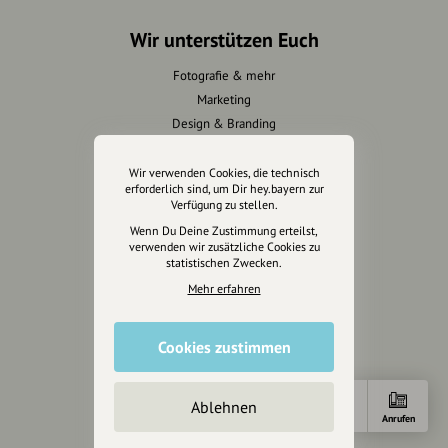
Wir unterstützen Euch
Fotografie & mehr
Marketing
Design & Branding
Anakin Design
Wir verwenden Cookies, die technisch
erforderlich sind, um Dir hey.bayern zur
Verfügung zu stellen.
Unterstütze
Wenn Du Deine Zustimmung erteilst,
verwenden wir zusätzliche Cookies zu
unsere Plattform
statistischen Zwecken.
Mehr erfahren
hey.bayern ist ein Projekt von
uns für unsere Region und
für alle, die uns besuchen
Cookies zustimmen
wollen.
Ablehnen
Anfahrt
E-Mail
Anrufen
Inhalte vorschlagen