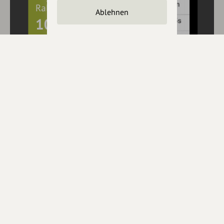
Ablehnen
10€ Rabatt mit hey.bayern auf Outdooractive
Pro und Pro+ sichern
Jetzt
hier
mehr erfahren oder gleich unseren
Voucher Code
nutzen um 10€ Rabatt zu erhalten (gültig bis 31.12.2021):
HEYOA10V
Eintrag teilen