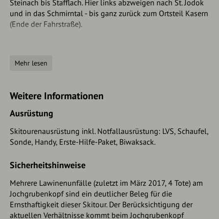
Steinach bis Stafflach. Hier links abzweigen nach St. Jodok
abfahren. Unten bei der letzten Kehre muss man dann
und in das Schmirntal - bis ganz zurück zum Ortsteil Kasern
rechts abzweigen, durch den Wald hinunter in den
(Ende der Fahrstraße).
Talboden und wieder zurück zum Parkplatz.
Parken
Mehr lesen
Gratis parken im Bereich der Busumkehrschleife. Den
Umkehrplatz für den Regionalbus unbedingt freihalten!
Weitere Informationen
Ausrüstung
Skitourenausrüstung inkl. Notfallausrüstung: LVS, Schaufel,
Sonde, Handy, Erste-Hilfe-Paket, Biwaksack.
Sicherheitshinweise
Mehrere Lawinenunfälle (zuletzt im März 2017, 4 Tote) am
Jochgrubenkopf sind ein deutlicher Beleg für die
Ernsthaftigkeit dieser Skitour. Der Berücksichtigung der
aktuellen Verhältnisse kommt beim Jochgrubenkopf