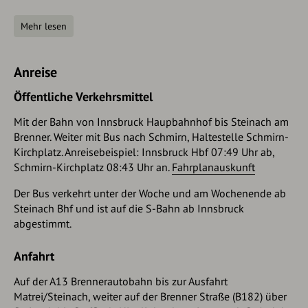
Nun zunächst flacher weiter in das gewaltige Kar. Dabei auf
Mehr lesen
der rechten Seite (im Sinne des Aufstiegs) der Talsohle den
schwach ausgeprägten Rücken nützen und dann ca. auf die
Mitte der mächtigen Stelhänge zuhalten, die den Kessel
Anreise
abschließen. Der Aufstieg durch den steilen Teil (ab ca. 2100
m) erfolgt am günstigsten im linken Teil. Trotz der
Öffentliche Verkehrsmittel
durchschnittlichen Steilheit von knapp über 30° bietet das
Gelände hier immer wieder Strukturen, die für die
Mit der Bahn von Innsbruck Haupbahnhof bis Steinach am
Spuranlage gut genützt werden können. Ab 2200 m zieht
Brenner. Weiter mit Bus nach Schmirn, Haltestelle Schmirn-
der Anstieg weit nach links, fast bis zum Grat, der den
Kirchplatz. Anreisebeispiel: Innsbruck Hbf 07:49 Uhr ab,
Kessel im Osten begrenzt. Von hier wieder diagonal nach
Schmirn-Kirchplatz 08:43 Uhr an.
Fahrplanauskunft
rechts queren, gerade empor und unter einem sperrenden
Der Bus verkehrt unter der Woche und am Wochenende ab
Felsriegel nach rechts. Weiter zum höchsten Punkt und zum
Steinach Bhf und ist auf die S-Bahn ab Innsbruck
Gipfelkreuz.
abgestimmt.
Abfahrt
wie Aufstieg. Mehrere Abfahrtsvarianten durch den
steilen Kessel sind möglich (sehr steil, 35-40°). Von der
Anfahrt
Waldgrenze je nach Schneelage entweder direkt im
Auf der A13 Brennerautobahn bis zur Ausfahrt
Lawinenstrich abfahren oder knapp links/rechts von
Matrei/Steinach, weiter auf der Brenner Straße (B182) über
diesem. Ab der Seealm kann man auch auf dem Forstweg