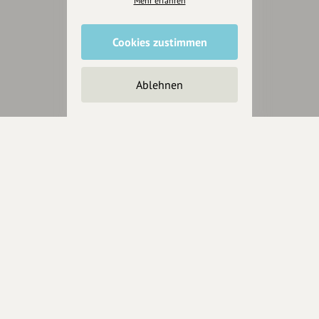
Mehr erfahren
Cookies zustimmen
Änderungen vorschlagen
Ablehnen
Inhaberschaft beantragen
Über Uns
Über hey.bayern
Story & Vision
Die Köpfe
Unterstützer