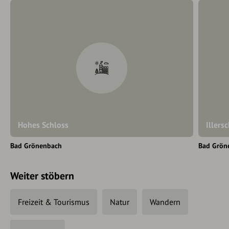
Hohes Schloss
Illers
Bad Grönenbach
Bad Grön
Weiter stöbern
Freizeit & Tourismus
Natur
Wandern