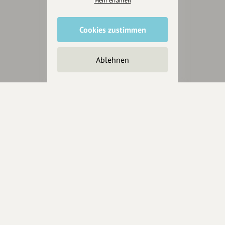
Mehr erfahren
Cookies zustimmen
Änderungen vorschlagen
Ablehnen
Inhaberschaft beantragen
Über Uns
Über hey.bayern
Story & Vision
Die Köpfe
Unterstützer