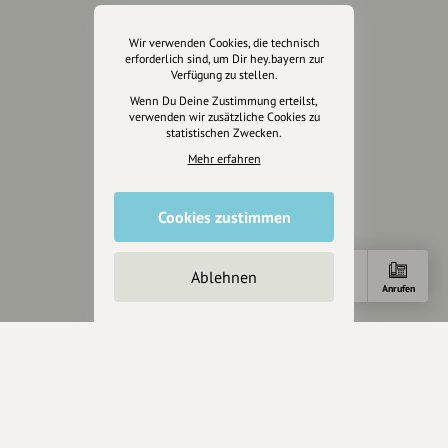
Kontakt
Wir verwenden Cookies, die technisch
Helpdesk / FAQ
erforderlich sind, um Dir hey.bayern zur
Verfügung zu stellen.
Unterstütze uns
Wenn Du Deine Zustimmung erteilst,
verwenden wir zusätzliche Cookies zu
statistischen Zwecken.
Spenden
Partner werden
Mehr erfahren
Crowdfunding
Förderungen
Cookies zustimmen
Werbemöglichkeiten
Ablehnen
Rechtliches
Anfahrt
E-Mail
Anrufen
Impressum
Datenschutz
AGB
Cookies zurücksetzen
Presse