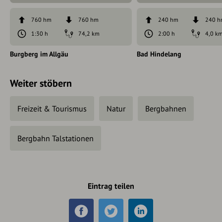
760 hm
760 hm
240 hm
240 
1:30 h
74,2 km
2:00 h
4,0 k
Burgberg im Allgäu
Bad Hindelang
Weiter stöbern
Freizeit & Tourismus
Natur
Bergbahnen
Bergbahn Talstationen
Eintrag teilen