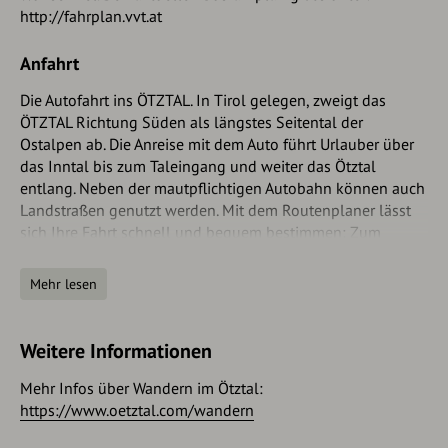
http://fahrplan.vvt.at
Anfahrt
Die Autofahrt ins ÖTZTAL. In Tirol gelegen, zweigt das
ÖTZTAL Richtung Süden als längstes Seitental der
Ostalpen ab. Die Anreise mit dem Auto führt Urlauber über
das Inntal bis zum Taleingang und weiter das Ötztal
entlang. Neben der mautpflichtigen Autobahn können auch
Landstraßen genutzt werden. Mit dem Routenplaner lässt
sich Ihre Fahrt schnell und bequem bestimmen: Zum
Routenplaner: https://www.google.at/maps
Mehr lesen
Parken
Folgende Parkmöglichkeiten stehen zur Verfügung:
Weitere Informationen
Parkplatz Acherkogelbahn – für Gäste der Gondelbahn
Mehr Infos über Wandern im Ötztal:
kostenlos, campieren verboten
https://www.oetztal.com/wandern
Parkplatz Raftingeinstiegsstelle (am Ortsende von Oetz
auf der rechten Seite) - kostenlos, allerdings begrenzte