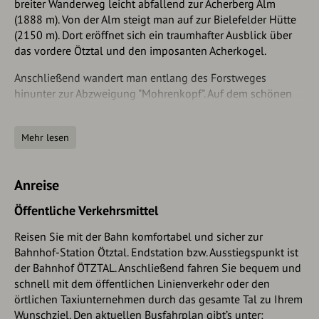
breiter Wanderweg leicht abfallend zur Acherberg Alm
(1888 m). Von der Alm steigt man auf zur Bielefelder Hütte
(2150 m). Dort eröffnet sich ein traumhafter Ausblick über
das vordere Ötztal und den imposanten Acherkogel.
Anschließend wandert man entlang des Forstweges
hinunter zur Abzweigung "Mohrenkopf". Auf dem schönen
Wanderweg gelangt man dann zur Balbach Alm (1957 m),
wo Kinder am Seilzug toben können. An der Vorderseite
Mehr lesen
des Berges spaziert man zur Kühtaile Alm (1988 m). Dort
gibt es einen kleinen Streichelzoo, ein Trampolin und einen
Wasserspielplatz für die Kinder.
Anreise
Auf dem Forstweg geht es die letzten Minuten ansteigend
Öffentliche Verkehrsmittel
zurück zum Panoramarestaurant.
Reisen Sie mit der Bahn komfortabel und sicher zur
Bahnhof-Station Ötztal. Endstation bzw. Ausstiegspunkt ist
der Bahnhof ÖTZTAL. Anschließend fahren Sie bequem und
schnell mit dem öffentlichen Linienverkehr oder den
örtlichen Taxiunternehmen durch das gesamte Tal zu Ihrem
Wunschziel. Den aktuellen Busfahrplan gibt’s unter: