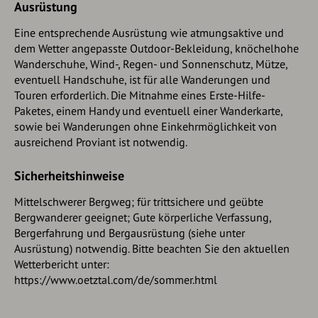
Ausrüstung
Parkmöglichkeiten, campieren verboten
Zentrumsparkplatz Oetz (gebührenpflichtig)
Eine entsprechende Ausrüstung wie atmungsaktive und
Parken über Nacht während mehrtägigen Touren:
dem Wetter angepasste Outdoor-Bekleidung, knöchelhohe
Zentrumparkplatz Oetz, Das Ticket ist im
Wanderschuhe, Wind-, Regen- und Sonnenschutz, Mütze,
Informationsbüro Oetz erhältlich.
eventuell Handschuhe, ist für alle Wanderungen und
Touren erforderlich. Die Mitnahme eines Erste-Hilfe-
Bei Auffahrt mit der Ochsengartengondelbahn
Paketes, einem Handy und eventuell einer Wanderkarte,
kostenlose Parkplätze in Ochsengarten - campieren
sowie bei Wanderungen ohne Einkehrmöglichkeit von
verboten
ausreichend Proviant ist notwendig.
Sicherheitshinweise
Mittelschwerer Bergweg; für trittsichere und geübte
Bergwanderer geeignet; Gute körperliche Verfassung,
Bergerfahrung und Bergausrüstung (siehe unter
Ausrüstung) notwendig. Bitte beachten Sie den aktuellen
Wetterbericht unter:
https://www.oetztal.com/de/sommer.html