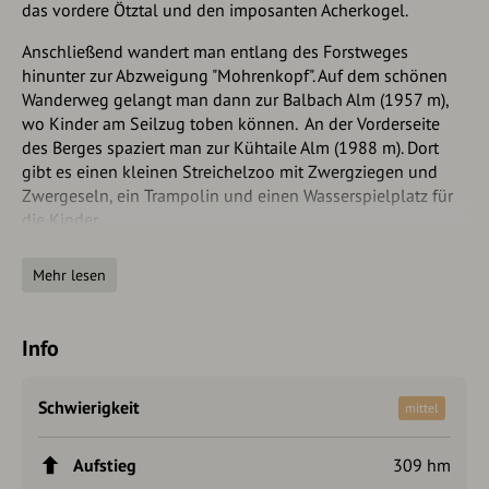
das vordere Ötztal und den imposanten Acherkogel.
Anschließend wandert man entlang des Forstweges
hinunter zur Abzweigung "Mohrenkopf". Auf dem schönen
Wanderweg gelangt man dann zur Balbach Alm (1957 m),
wo Kinder am Seilzug toben können. An der Vorderseite
des Berges spaziert man zur Kühtaile Alm (1988 m). Dort
gibt es einen kleinen Streichelzoo mit Zwergziegen und
Zwergeseln, ein Trampolin und einen Wasserspielplatz für
die Kinder.
Auf dem Forstweg geht es die letzten Minuten ansteigend
Mehr lesen
zurück zum Panoramarestaurant.
Autorentipp
Info
WIDIVERSUM HOCHOETZ Familienerlebnisland direkt an
der Bergstation
Schwierigkeit
mittel
Spielestationen von Maskottchen WIDI auf allen Hütten
Aufstieg
309 hm
und Almen