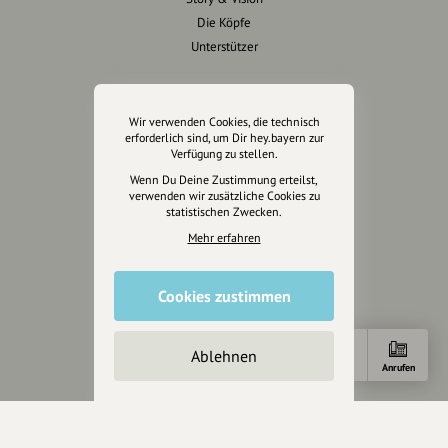
Die Köpfe
Unterstützer
Servus sagen
Wir verwenden Cookies, die technisch
Kontakt
erforderlich sind, um Dir hey.bayern zur
Verfügung zu stellen.
Helpdesk / FAQ
Wenn Du Deine Zustimmung erteilst,
verwenden wir zusätzliche Cookies zu
Unterstütze uns
statistischen Zwecken.
Mehr erfahren
Spenden
Partner werden
Crowdfunding
Cookies zustimmen
Förderungen
Werbemöglichkeiten
Ablehnen
Anfahrt
E-Mail
Anrufen
Rechtliches
Impressum