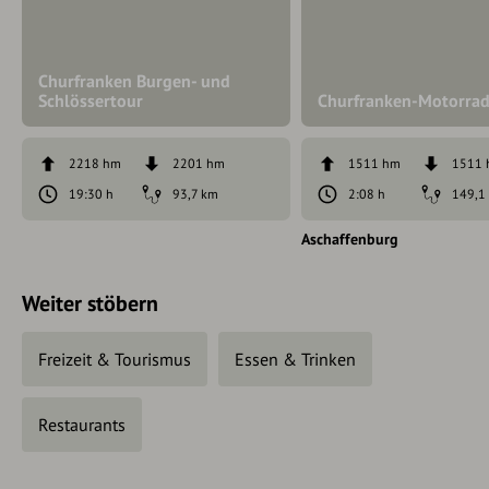
Churfranken Burgen- und
Schlössertour
Churfranken-Motorra
2218 hm
2201 hm
1511 hm
1511
19:30 h
93,7 km
2:08 h
149,1
Aschaffenburg
Weiter stöbern
Freizeit & Tourismus
Essen & Trinken
Restaurants