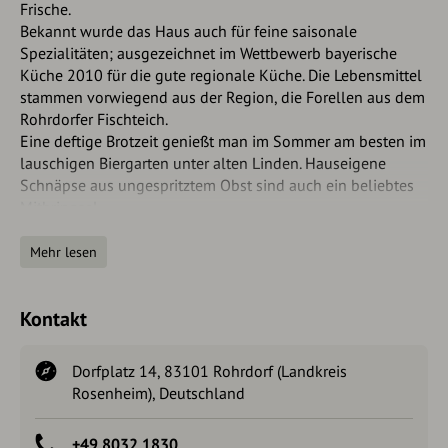
Frische.
Bekannt wurde das Haus auch für feine saisonale
Spezialitäten; ausgezeichnet im Wettbewerb bayerische
Küche 2010 für die gute regionale Küche. Die Lebensmittel
stammen vorwiegend aus der Region, die Forellen aus dem
Rohrdorfer Fischteich.
Eine deftige Brotzeit genießt man im Sommer am besten im
lauschigen Biergarten unter alten Linden. Hauseigene
Schnäpse aus ungespritztem Obst sind auch ein beliebtes
Mitbringsel.
Dank der günstigen Lage eignet sich das Hotel auch
Mehr lesen
bestens für Familienfeiern, Firmenfeiern und Meetings.
Passende Räumlichkeiten stehen in verschiedenen Größen
zur Verfügung, genauso wie reichlich Parkmöglichkeiten.
Kontakt
Das Hotel zur Post liegt ideal, im ruhigen Zentrum von
Rohrdorf, zentral inmitten der Chiemgau-Wendelstein-
Dorfplatz 14, 83101 Rohrdorf (Landkreis
Region, nur 900 Meter von der Autobahn A 8.
Rosenheim), Deutschland
DieAussage zur Barrierefreiheit beruht auf Angaben unserer
TouristInformationen bzw. des jeweiligen Betriebs. Für
+49 8032 1830