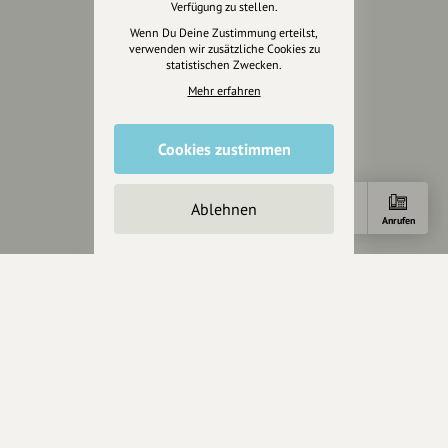
Verfügung zu stellen.
Unterstützer
Wenn Du Deine Zustimmung erteilst,
verwenden wir zusätzliche Cookies zu
statistischen Zwecken.
Servus sagen
Mehr erfahren
Kontakt
Helpdesk / FAQ
Cookies zustimmen
Unterstütze uns
Ablehnen
Spenden
Anfahrt
E-Mail
Anrufen
Partner werden
Crowdfunding
Förderungen
Werbemöglichkeiten
Rechtliches
Impressum
Datenschutz