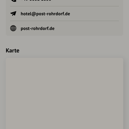
detailliertere Informationenwenden Sie sich bitte direkt an
den Betrieb.
hotel@post-rohrdorf.de
Ein Diamant
post-rohrdorf.de
Überdurchschnittlich gutes Angebot, freundliche
Atmosphäre.
Karte