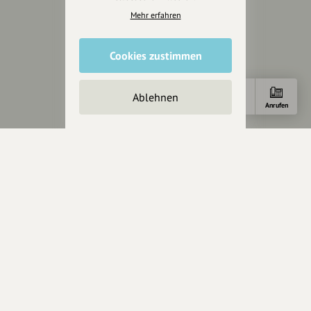
Cookies zurücksetzen
Mehr erfahren
Presse
Cookies zustimmen
Mediakit
Presseanfragen
Ablehnen
Presseberichte
Anfahrt
E-Mail
Anrufen
Wir unterstützen Euch
Fotografie & mehr
Marketing
Design & Branding
Anakin Design
Unterstütze
unsere Plattform