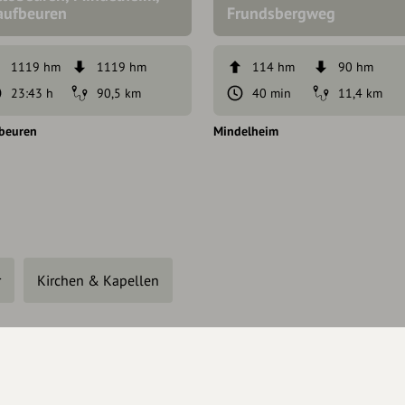
aufbeuren
Frundsbergweg
1119 hm
1119 hm
114 hm
90 hm
23:43 h
90,5 km
40 min
11,4 km
beuren
Mindelheim
r
Kirchen & Kapellen