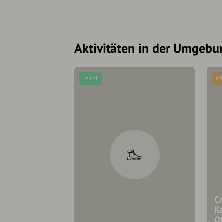
Aktivitäten in der Umgebu
leicht
mi
Cr
Ka
O