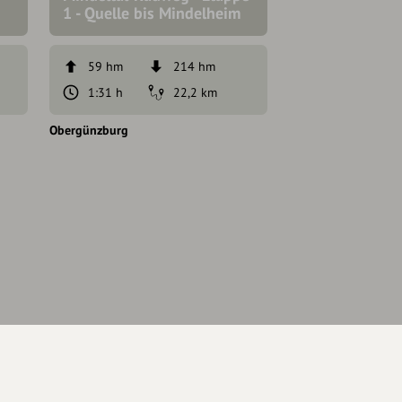
1 - Quelle bis Mindelheim
59 hm
214 hm
1:31 h
22,2 km
Obergünzburg