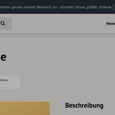
ereiten gerade unseren Relaunch vor - schneller, besser, größer, schlauer.
Hom
he
 Verena
Beschreibung