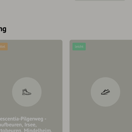
ng
ttel
leicht
escentia-Pilgerweg -
ufbeuren, Irsee,
ttobeuren, Mindelheim,