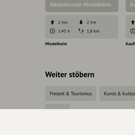
Altstadtrunde Mindelheim
K
2 hm
2 hm
1:45 h
1,8 km
Mindelheim
Kauf
Weiter stöbern
Freizeit & Tourismus
Kunst & Kultu
Kirchen