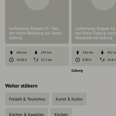
Lutherweg: Etappe 15 - Von
Lutherweg: Etappe 16 
der Veste Heldburg zur Veste
der Veste Coburg nach
Coburg
Neustadt bei Coburg
446 hm
399 hm
436 hm
492 
10:00 h
35,3 km
8:00 h
24,8 
Coburg
Weiter stöbern
Freizeit & Tourismus
Kunst & Kultur
Kirchen & Kapellen
Kirchen