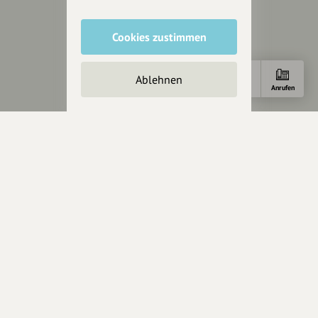
Story & Vision
Die Köpfe
Cookies zustimmen
Unterstützer
Ablehnen
Servus sagen
Anfahrt
E-Mail
Anrufen
Kontakt
Helpdesk / FAQ
Unterstütze uns
Spenden
Partner werden
Crowdfunding
Förderungen
Werbemöglichkeiten
Rechtliches
Impressum