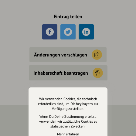
Eintrag teilen
Änderungen vorschlagen
Inhaberschaft beantragen
Wir verwenden Cookies, die technisch
erforderlich sind, um Dir hey.bayern zur
Verfügung zu stellen.
Wenn Du Deine Zustimmung erteilst,
Über Uns
verwenden wir zusätzliche Cookies zu
statistischen Zwecken.
Über hey.bayern
Mehr erfahren