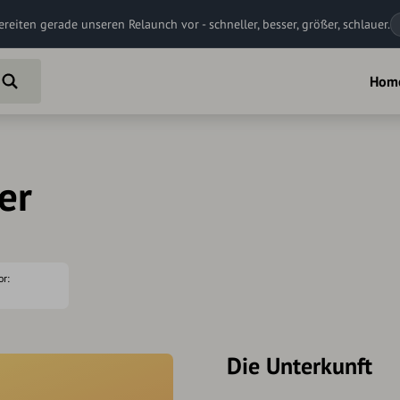
ereiten gerade unseren Relaunch vor - schneller, besser, größer, schlauer.
Hom
er
or:
Die Unterkunft