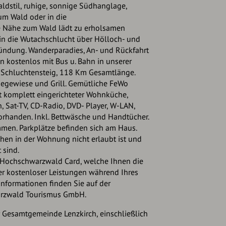
dstil, ruhige, sonnige Südhanglage,
zum Wald oder in die
ie Nähe zum Wald lädt zu erholsamen
 in die Wutachschlucht über Hölloch- und
ndung. Wanderparadies, An- und Rückfahrt
 kostenlos mit Bus u. Bahn in unserer
m Schluchtensteig, 118 Km Gesamtlänge.
iegewiese und Grill. Gemütliche FeWo
t komplett eingerichteter Wohnküche,
, Sat-TV, CD-Radio, DVD- Player, W-LAN,
orhanden. Inkl. Bettwäsche und Handtücher.
mmen. Parkplätze befinden sich am Haus.
chen in der Wohnung nicht erlaubt ist und
 sind.
e Hochschwarzwald Card, welche Ihnen die
r kostenloser Leistungen während Ihres
Informationen finden Sie auf der
arzwald Tourismus GmbH.
r Gesamtgemeinde Lenzkirch, einschließlich