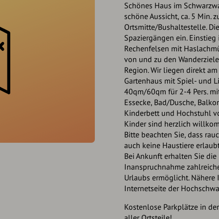
Schönes Haus im Schwarzwal
schöne Aussicht, ca. 5 Min. 
Ortsmitte/Bushaltestelle. D
Spaziergängen ein. Einstieg
Rechenfelsen mit Haslachmü
von und zu den Wanderzielen
Region. Wir liegen direkt a
Gartenhaus mit Spiel- und L
40qm/60qm für 2-4 Pers. mi
Essecke, Bad/Dusche, Balkon
Kinderbett und Hochstuhl v
Kinder sind herzlich willko
Bitte beachten Sie, dass rau
auch keine Haustiere erlaubt
Bei Ankunft erhalten Sie di
Inanspruchnahme zahlreiche
Urlaubs ermöglicht. Nähere 
Internetseite der Hochschw
Kostenlose Parkplätze in de
aller Ortsteile!