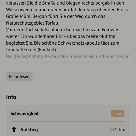
verlassen Sie die Straße und biegen rechts bergab in den
Wiesenweg ein und queren im Tal den Steg über den Fluss
Große Mühl. Bergan führt Sie der Weg durch das
Naturschutzgebiet Torfau.
Vor dem Dorf Seitelschlag gehen Sie links am Feldweg
weiter. Ein wunderbarer Blick über das breite Mühltal
begleitet Sie. Die schöne Schwarzholzkapelle lädt zum
Innehalten ein (Bankerl).
Bei der Asphaltstraße münden Sie links ein und erreichen in
Kürze die Baufirma Resch. Hier ist ein etwa 800 m langer
Abstecher zum Markt Ulrichsberg möglich. Sie marschieren
jedoch rechts nach Stangl. Vor dem ersten Bauerngehöft
Mehr lesen
übersehen Sie die Abzweigung nach links nicht.
Es folgt ein schöner Feldweg bis zum
Info
6 km Naturflussbad,
wo Sie abermals den Fluss
überqueren. Hier ist ein etwa 700m langer Abstecher zum
Schwierigkeit
mittel
Markt Ulrichsberg möglich. Sie marschieren jedoch auf der
nördlichen Uferseite am Wiesensteig flussabwärts bis Erlet.
Aufstieg
251 hm
Hier geht es über die Brücke. Gleich nachher gehen Sie auf