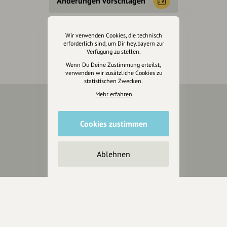
Änderungen vorschlagen
Inhaberschaft beantragen
Wir verwenden Cookies, die technisch
erforderlich sind, um Dir hey.bayern zur
Verfügung zu stellen.
Wenn Du Deine Zustimmung erteilst,
verwenden wir zusätzliche Cookies zu
statistischen Zwecken.
Mehr erfahren
Über Uns
Cookies zustimmen
Über hey.bayern
Story & Vision
Ablehnen
Die Köpfe
Unterstützer
Servus sagen
Kontakt
Helpdesk / FAQ