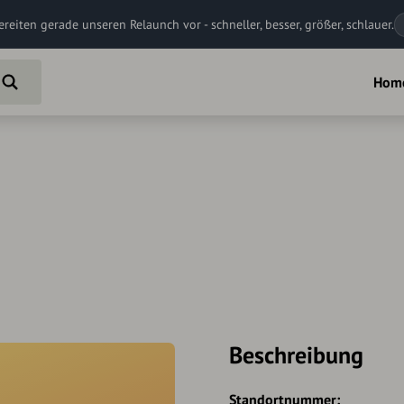
ereiten gerade unseren Relaunch vor - schneller, besser, größer, schlauer.
Hom
Beschreibung
Standortnummer: