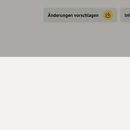
Änderungen vorschlagen
In
Über Uns
Se
Über hey.bayern
Kon
Story & Vision
Hel
Die Köpfe
Unterstützer