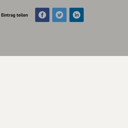
Eintrag teilen
Unterstütze
unsere Plattform
hey.bayern ist ein Projekt von
uns für unsere Region und
für alle, die uns besuchen