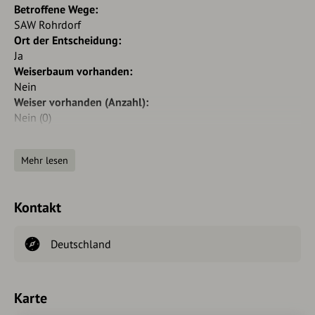
Betroffene Wege:
SAW Rohrdorf
Ort der Entscheidung:
Ja
Weiserbaum vorhanden:
Nein
Weiser vorhanden (Anzahl):
Nein (0)
Baulastträger:
Mehr lesen
Patchbar:
Nein
Patches / Patchtyp:
Kontakt
Neue(r) Weiser (Anzahl):
empfohlen (2)
Deutschland
Neuer Weiserbaum:
Ja
Karte
Bearbeiter: