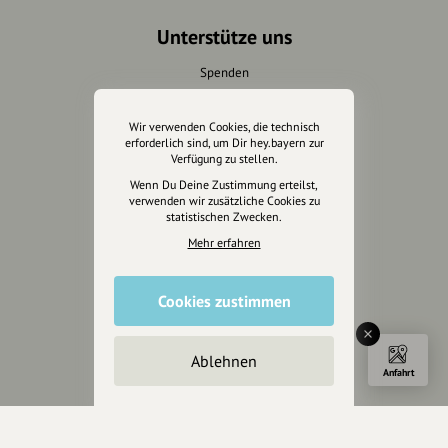
Unterstütze uns
Spenden
Partner werden
Crowdfunding
Wir verwenden Cookies, die technisch
erforderlich sind, um Dir hey.bayern zur
Förderungen
Verfügung zu stellen.
Werbemöglichkeiten
Wenn Du Deine Zustimmung erteilst,
verwenden wir zusätzliche Cookies zu
Rechtliches
statistischen Zwecken.
Mehr erfahren
Impressum
Datenschutz
Cookies zustimmen
AGB
Cookies zurücksetzen
Ablehnen
Presse
Anfahrt
Mediakit
Presseanfragen