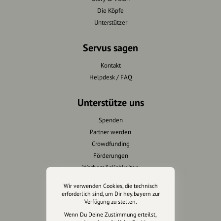
Die Köpfe
Unterstützer
Servus sagen
Kontakt
Helpdesk / FAQ
Unterstütze uns
Spenden
Partner werden
Crowdfunding
Förderungen
Werbemöglichkeiten
Wir verwenden Cookies, die technisch
Rechtliches
erforderlich sind, um Dir hey.bayern zur
Verfügung zu stellen.
Impressum
Wenn Du Deine Zustimmung erteilst,