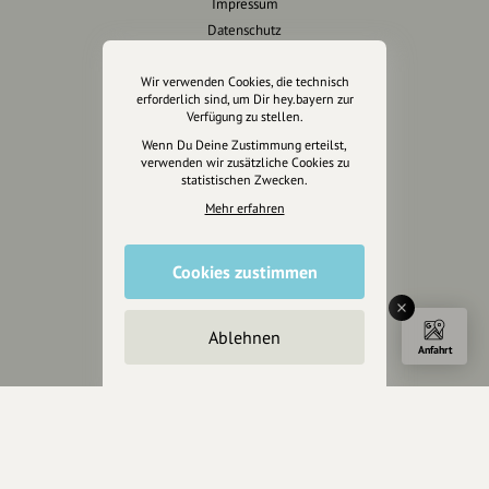
Impressum
Datenschutz
AGB
Cookies zurücksetzen
Wir verwenden Cookies, die technisch
erforderlich sind, um Dir hey.bayern zur
Verfügung zu stellen.
Presse
Wenn Du Deine Zustimmung erteilst,
verwenden wir zusätzliche Cookies zu
Mediakit
statistischen Zwecken.
Presseanfragen
Mehr erfahren
Presseberichte
Cookies zustimmen
Wir unterstützen Euch
Fotografie & mehr
Ablehnen
Marketing
Anfahrt
Design & Branding
Anakin Design