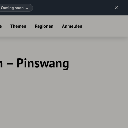
Coming soon
→
e
Themen
Regionen
Anmelden
 – Pinswang