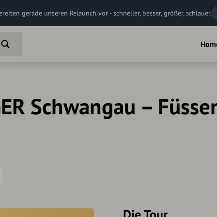
ereiten gerade unseren Relaunch vor - schneller, besser, größer, schlauer.
Hom
R Schwangau – Füssen
Die Tour