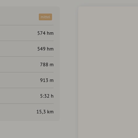
mittel
574 hm
549 hm
788 m
913 m
5:32 h
15,3 km