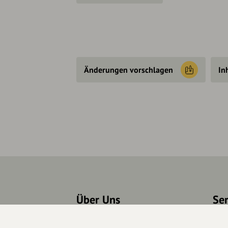
Änderungen vorschlagen
In
Über Uns
Se
Über hey.bayern
Kon