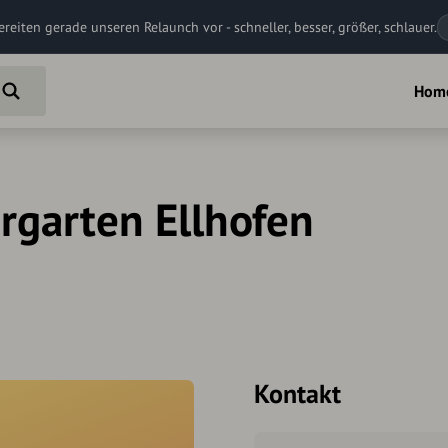
ereiten gerade unseren Relaunch vor - schneller, besser, größer, schlauer.
Hom
garten Ellhofen
Kontakt