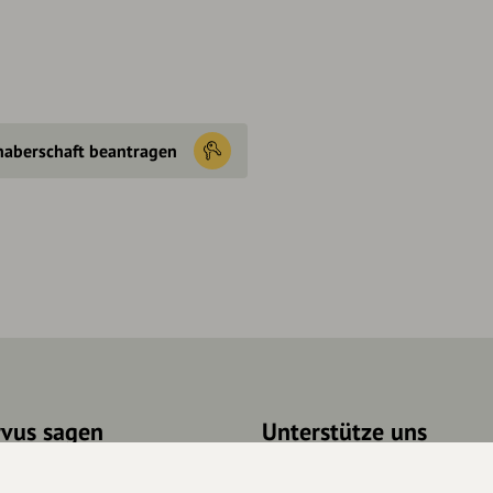
haberschaft beantragen
rvus sagen
Unterstütze uns
takt
Spenden