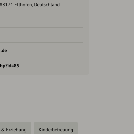
 88171 Ellhofen, Deutschland
.de
php?id=85
 & Erziehung
Kinderbetreuung