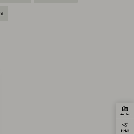
ät
Anrufen
E-Mail