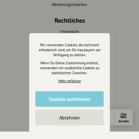
Werbemöglichkeiten
Rechtliches
Impressum
Datenschutz
Wir verwenden Cookies, die technisch
AGB
erforderlich sind, um Dir hey.bayern zur
Cookies zurücksetzen
Verfügung zu stellen.
Wenn Du Deine Zustimmung erteilst,
verwenden wir zusätzliche Cookies zu
Presse
statistischen Zwecken.
Mediakit
Mehr erfahren
Presseanfragen
Presseberichte
Cookies zustimmen
Wir unterstützen Euch
Ablehnen
Anfahrt
Anrufen
Fotografie & mehr
Marketing
Design & Branding