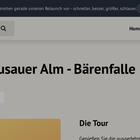
ereiten gerade unseren Relaunch vor - schneller, besser, größer, schlauer.
Hom
sauer Alm - Bärenfalle
Die Tour
Genießen Sie die ausgedehn