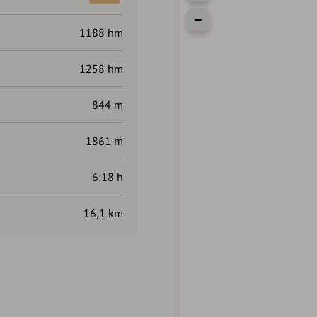
1188 hm
1258 hm
844 m
1861 m
6:18 h
16,1 km