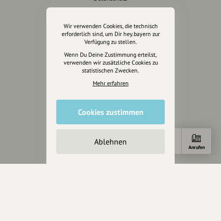
AGB
Cookies zurücksetzen
Wir verwenden Cookies, die technisch
erforderlich sind, um Dir hey.bayern zur
Verfügung zu stellen.
Presse
Wenn Du Deine Zustimmung erteilst,
verwenden wir zusätzliche Cookies zu
Mediakit
statistischen Zwecken.
Presseanfragen
Mehr erfahren
Presseberichte
Cookies zustimmen
Wir unterstützen Euch
Fotografie & mehr
Ablehnen
Marketing
Anfahrt
Anrufen
Design & Branding
Anakin Design
Unterstütze
unsere Plattform