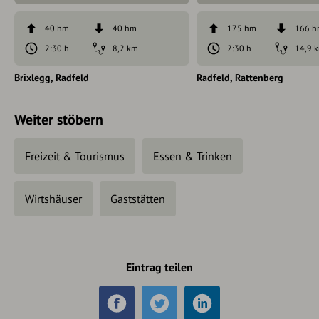
40 hm
40 hm
175 hm
166 
2:30 h
8,2 km
2:30 h
14,9 
Brixlegg
Radfeld
Radfeld
Rattenberg
Weiter stöbern
Freizeit & Tourismus
Essen & Trinken
Wirtshäuser
Gaststätten
Eintrag teilen