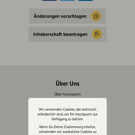
Änderungen vorschlagen
Inhaberschaft beantragen
Über Uns
Über hey.bayern
Story & Vision
Die Köpfe
Wir verwenden Cookies, die technisch
erforderlich sind, um Dir hey.bayern zur
Unterstützer
Verfügung zu stellen.
Wenn Du Deine Zustimmung erteilst,
Servus sagen
verwenden wir zusätzliche Cookies zu